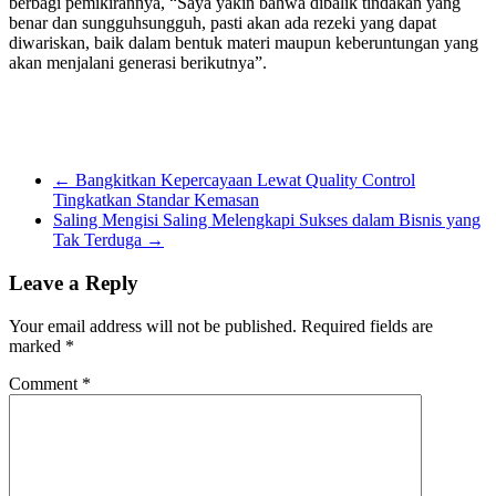
berbagi pemikirannya, “Saya yakin bahwa dibalik tindakan yang
benar dan sungguhsungguh, pasti akan ada rezeki yang dapat
diwariskan, baik dalam bentuk materi maupun keberuntungan yang
akan menjalani generasi berikutnya”.
←
Bangkitkan Kepercayaan Lewat Quality Control
Tingkatkan Standar Kemasan
Saling Mengisi Saling Melengkapi Sukses dalam Bisnis yang
Tak Terduga
→
Leave a Reply
Your email address will not be published.
Required fields are
marked
*
Comment
*