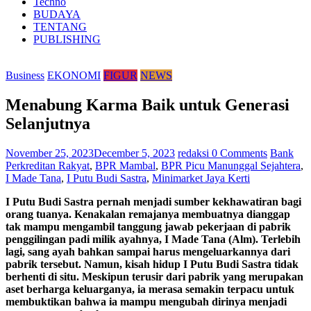
Techno
BUDAYA
TENTANG
PUBLISHING
Business
EKONOMI
FIGUR
NEWS
Menabung Karma Baik untuk Generasi
Selanjutnya
November 25, 2023
December 5, 2023
redaksi
0 Comments
Bank
Perkreditan Rakyat
,
BPR Mambal
,
BPR Picu Manunggal Sejahtera
,
I Made Tana
,
I Putu Budi Sastra
,
Minimarket Jaya Kerti
I Putu Budi Sastra pernah menjadi sumber kekhawatiran bagi
orang tuanya. Kenakalan remajanya membuatnya dianggap
tak mampu mengambil tanggung jawab pekerjaan di pabrik
penggilingan padi milik ayahnya, I Made Tana (Alm). Terlebih
lagi, sang ayah bahkan sampai harus mengeluarkannya dari
pabrik tersebut. Namun, kisah hidup I Putu Budi Sastra tidak
berhenti di situ. Meskipun terusir dari pabrik yang merupakan
aset berharga keluarganya, ia merasa semakin terpacu untuk
membuktikan bahwa ia mampu mengubah dirinya menjadi