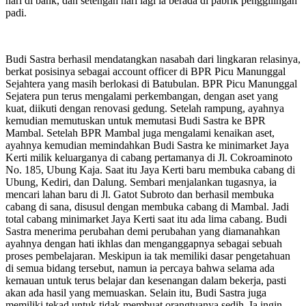
hari di bank, dan setengah hari lagi ia berada di pabrik penggilingan
padi.
Budi Sastra berhasil mendatangkan nasabah dari lingkaran relasinya,
berkat posisinya sebagai account officer di BPR Picu Manunggal
Sejahtera yang masih berlokasi di Batubulan. BPR Picu Manunggal
Sejatera pun terus mengalami perkembangan, dengan aset yang
kuat, diikuti dengan renovasi gedung. Setelah rampung, ayahnya
kemudian memutuskan untuk memutasi Budi Sastra ke BPR
Mambal. Setelah BPR Mambal juga mengalami kenaikan aset,
ayahnya kemudian memindahkan Budi Sastra ke minimarket Jaya
Kerti milik keluarganya di cabang pertamanya di Jl. Cokroaminoto
No. 185, Ubung Kaja. Saat itu Jaya Kerti baru membuka cabang di
Ubung, Kediri, dan Dalung. Sembari menjalankan tugasnya, ia
mencari lahan baru di Jl. Gatot Subroto dan berhasil membuka
cabang di sana, disusul dengan membuka cabang di Mambal. Jadi
total cabang minimarket Jaya Kerti saat itu ada lima cabang. Budi
Sastra menerima perubahan demi perubahan yang diamanahkan
ayahnya dengan hati ikhlas dan menganggapnya sebagai sebuah
proses pembelajaran. Meskipun ia tak memiliki dasar pengetahuan
di semua bidang tersebut, namun ia percaya bahwa selama ada
kemauan untuk terus belajar dan kesenangan dalam bekerja, pasti
akan ada hasil yang memuaskan. Selain itu, Budi Sastra juga
memiliki tekad untuk tidak membuat orangtuanya sedih. Ia ingin