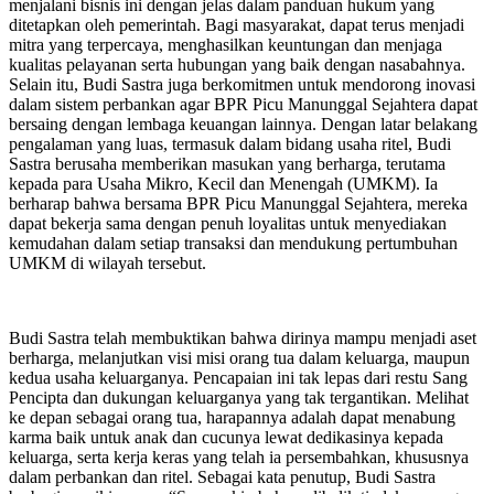
menjalani bisnis ini dengan jelas dalam panduan hukum yang
ditetapkan oleh pemerintah. Bagi masyarakat, dapat terus menjadi
mitra yang terpercaya, menghasilkan keuntungan dan menjaga
kualitas pelayanan serta hubungan yang baik dengan nasabahnya.
Selain itu, Budi Sastra juga berkomitmen untuk mendorong inovasi
dalam sistem perbankan agar BPR Picu Manunggal Sejahtera dapat
bersaing dengan lembaga keuangan lainnya. Dengan latar belakang
pengalaman yang luas, termasuk dalam bidang usaha ritel, Budi
Sastra berusaha memberikan masukan yang berharga, terutama
kepada para Usaha Mikro, Kecil dan Menengah (UMKM). Ia
berharap bahwa bersama BPR Picu Manunggal Sejahtera, mereka
dapat bekerja sama dengan penuh loyalitas untuk menyediakan
kemudahan dalam setiap transaksi dan mendukung pertumbuhan
UMKM di wilayah tersebut.
Budi Sastra telah membuktikan bahwa dirinya mampu menjadi aset
berharga, melanjutkan visi misi orang tua dalam keluarga, maupun
kedua usaha keluarganya. Pencapaian ini tak lepas dari restu Sang
Pencipta dan dukungan keluarganya yang tak tergantikan. Melihat
ke depan sebagai orang tua, harapannya adalah dapat menabung
karma baik untuk anak dan cucunya lewat dedikasinya kepada
keluarga, serta kerja keras yang telah ia persembahkan, khususnya
dalam perbankan dan ritel. Sebagai kata penutup, Budi Sastra