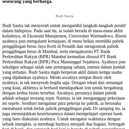
seseorang yang berharga.
Budi Sastra
Budi Sastra tak menyerah untuk mengambil langkah-langkah positif
dalam hidupnya. Pada saat itu, ia sudah berada di masa-masa akhir
kuliahnya, di Ekonomi Manajemen, Universitas Warmadewa. Bisnis
ayahnya pun mengalami kemajuan, di mana beliau memiliki pabrik
penggilingan beras Jaya Kerti di Penatih dan mengontrak pabrik
penggilingan beras di Mambal, serta mengakuisisi PT Bank
Perkreditan Rakyat (BPR) Mambal kemudian disusul PT Bank
Perkreditan Rakyat (BPR) Picu Manunggal Sejahtera. Ayahnya pun
sekaligus sebagai salah satu pemegang saham, namun dalam jumlah
yang terbatas. Budi Sastra ingin berperan aktif dalam ketiga usaha
yang dijalankan ayahnya. Meski awalnya sempat diusir oleh
ayahnya, ia tak menyerah begitu saja. Dengan tekad dan semangat
yang kuat, akhirnya ia berhasil mendapatkan izin untuk bergabung
dengan kedua bisnis tersebut. Awalnya, perannya dalam pabrik
adalah sebagai seorang sopir. Namun, ia tak menganggap pekerjaan
ini sepele. Sembari mengantar para pekerja ke pabrik, ia berusaha
memahami seluk-beluk pabrik penggilingan padi. Di samping itu, ia
juga menunjukkan keseriusannya dalam mempelajari operasi bank
yang baru diakuisisi ayahnya. Untuk mengatur waktunya dengan
sebaik mungkin, ia membagi harinya menjadi dua bagian. Setengah