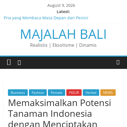
Skip
August 9, 2026
to
Latest:
content
Pria yang Membaca Masa Depan dari Pesisir
MAJALAH BALI
Membaca Peluang, Menaklukkan Tantangan, dan Membangun
Bisnis Peternakan yang Berkelanjutan
Lelaki yang Mengubah Garis Menjadi Masa Depan
Realistis | Eksotisme | Dinamis
Matahari yang Lahir di Pulau Dewata
Perjalanan Panjang di Balik Rasa yang Dicintai Banyak Orang
Business
Fashion
Female
FIGUR
Herbal
NEWS
Memaksimalkan Potensi
Tanaman Indonesia
dengan Menciptakan