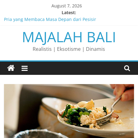
Skip
August 7, 2026
to
Latest:
content
Pria yang Membaca Masa Depan dari Pesisir
MAJALAH BALI
Membaca Peluang, Menaklukkan Tantangan, dan Membangun
Bisnis Peternakan yang Berkelanjutan
Lelaki yang Mengubah Garis Menjadi Masa Depan
Realistis | Eksotisme | Dinamis
Matahari yang Lahir di Pulau Dewata
Perjalanan Panjang di Balik Rasa yang Dicintai Banyak Orang