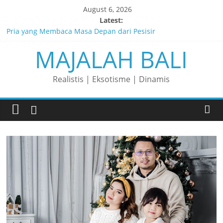
Skip
August 6, 2026
to
Latest:
content
Pria yang Membaca Masa Depan dari Pesisir
MAJALAH BALI
Membaca Peluang, Menaklukkan Tantangan, dan Membangun
Bisnis Peternakan yang Berkelanjutan
Lelaki yang Mengubah Garis Menjadi Masa Depan
Realistis | Eksotisme | Dinamis
Matahari yang Lahir di Pulau Dewata
Perjalanan Panjang di Balik Rasa yang Dicintai Banyak Orang