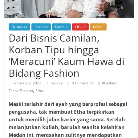
Business
Fashion
Female
FIGUR
NEWS
Dari Bisnis Camilan,
Korban Tipu hingga
‘Meracuni’ Kaum Hawa di
Bidang Fashion
,
February 2, 2022
redaksi
0 Comments
#Fashion
,
Elisha Fashion
Etha
Meski terlahir dari ayah yang berprofesi sebagai
pengusaha, tak membuat Etha terpikirkan
untuk memilih jalan karier yang sama. Setelah
melanjutkan kuliah, barulah wanita kelahiran
Medan ini, merasakan sulitnya mendapatkan