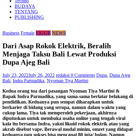
Techno
BUDAYA
TENTANG
PUBLISHING
Business
Female
FIGUR
NEWS
Dari Asap Rokok Elektrik, Beralih
Menjaga Taksu Bali Lewat Produksi
Dupa Ajeg Bali
July 23, 2022
July 26, 2022
redaksi
0 Comments
Dupa
,
Dupa Ajeg
Bali
,
Indra Parmadika
,
Nyoman Tiya Martini
Kedua orang tua dari pasangan Nyoman Tiya Martini &
Bapak Indra Parmadika, yang sama-sama berlatar belakang di
pendidikan. Keduanya pun sempat diharapkan untuk
berkarier di bidang yang serupa, namun dalam waktu yang
cukup lama, Tiya tak memperoleh pekerjaan, akhirnya
diputuskan untuk membuka usaha online yang tengah viral
kala itu bersama Indra, yakni likuid rokok elektrik atau yang
akrab disebut vape. Berawal modal minim, omzet yang didapat
keduanya pun sukses bisa mencapai 80 juta/ bulan. Namun