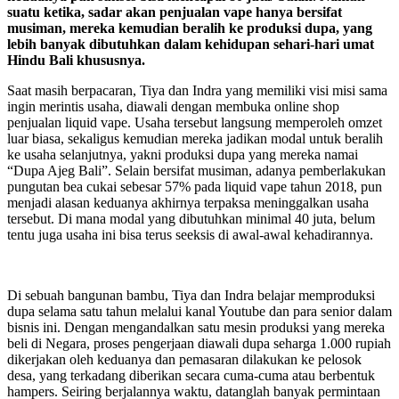
suatu ketika, sadar akan penjualan vape hanya bersifat
musiman, mereka kemudian beralih ke produksi dupa, yang
lebih banyak dibutuhkan dalam kehidupan sehari-hari umat
Hindu Bali khususnya.
Saat masih berpacaran, Tiya dan Indra yang memiliki visi misi sama
ingin merintis usaha, diawali dengan membuka online shop
penjualan liquid vape. Usaha tersebut langsung memperoleh omzet
luar biasa, sekaligus kemudian mereka jadikan modal untuk beralih
ke usaha selanjutnya, yakni produksi dupa yang mereka namai
“Dupa Ajeg Bali”. Selain bersifat musiman, adanya pemberlakukan
pungutan bea cukai sebesar 57% pada liquid vape tahun 2018, pun
menjadi alasan keduanya akhirnya terpaksa meninggalkan usaha
tersebut. Di mana modal yang dibutuhkan minimal 40 juta, belum
tentu juga usaha ini bisa terus seeksis di awal-awal kehadirannya.
Di sebuah bangunan bambu, Tiya dan Indra belajar memproduksi
dupa selama satu tahun melalui kanal Youtube dan para senior dalam
bisnis ini. Dengan mengandalkan satu mesin produksi yang mereka
beli di Negara, proses pengerjaan diawali dupa seharga 1.000 rupiah
dikerjakan oleh keduanya dan pemasaran dilakukan ke pelosok
desa, yang terkadang diberikan secara cuma-cuma atau berbentuk
hampers. Seiring berjalannya waktu, datanglah banyak permintaan