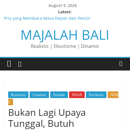
Skip
August 9, 2026
to
Latest:
content
Pria yang Membaca Masa Depan dari Pesisir
MAJALAH BALI
Membaca Peluang, Menaklukkan Tantangan, dan Membangun
Bisnis Peternakan yang Berkelanjutan
Lelaki yang Mengubah Garis Menjadi Masa Depan
Realistis | Eksotisme | Dinamis
Matahari yang Lahir di Pulau Dewata
Perjalanan Panjang di Balik Rasa yang Dicintai Banyak Orang
Business
Creative
Female
FIGUR
Furniture
NEW
S
Bukan Lagi Upaya
Tunggal, Butuh