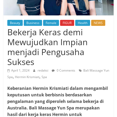
Beauty
Business
Female
FIGUR
Health
NEWS
Bekerja Keras demi
Mewujudkan Impian
menjadi Pengusaha
Sukses
April 1, 2024
redaksi
0 Comments
Bali Massage Yun
,
,
Spa
Hermin Krismiati
Spa
Keberanian Hermin Krismiati dalam mengambil
keputusan untuk berbisnis berdasarkan
pengalaman yang diperoleh selama bekerja di
Australia. Bali Massage Yun Spa merupakan
hasil dari kerja keras Hermin untuk