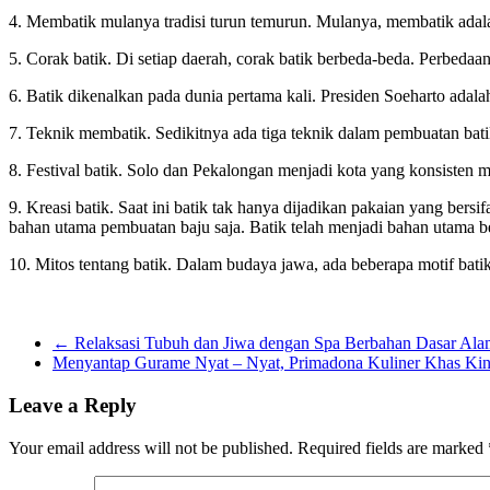
4. Membatik mulanya tradisi turun temurun. Mulanya, membatik adalah
5. Corak batik. Di setiap daerah, corak batik berbeda-beda. Perbedaan 
6. Batik dikenalkan pada dunia pertama kali. Presiden Soeharto adal
7. Teknik membatik. Sedikitnya ada tiga teknik dalam pembuatan batik.
8. Festival batik. Solo dan Pekalongan menjadi kota yang konsisten m
9. Kreasi batik. Saat ini batik tak hanya dijadikan pakaian yang ber
bahan utama pembuatan baju saja. Batik telah menjadi bahan utama ber
10. Mitos tentang batik. Dalam budaya jawa, ada beberapa motif batik
←
Relaksasi Tubuh dan Jiwa dengan Spa Berbahan Dasar Ala
Menyantap Gurame Nyat – Nyat, Primadona Kuliner Khas Kin
Leave a Reply
Your email address will not be published.
Required fields are marked