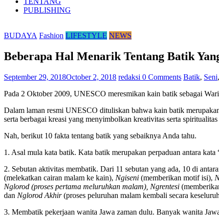
TENTANG
PUBLISHING
BUDAYA
Fashion
LIFESTYLE
NEWS
Beberapa Hal Menarik Tentang Batik Yang
September 29, 2018
October 2, 2018
redaksi
0 Comments
Batik
,
Seni
Pada 2 Oktober 2009, UNESCO meresmikan kain batik sebagai Warisan
Dalam laman resmi UNESCO dituliskan bahwa kain batik merupakan ba
serta berbagai kreasi yang menyimbolkan kreativitas serta spiritualita
Nah, berikut 10 fakta tentang batik yang sebaiknya Anda tahu.
1. Asal mula kata batik. Kata batik merupakan perpaduan antara kata “
2. Sebutan aktivitas membatik. Dari 11 sebutan yang ada, 10 di antar
(melekatkan cairan malam ke kain),
Ngiseni
(memberikan motif isi),
N
Nglorod (proses pertama meluruhkan malam), Ngrentesi
(memberikan
dan
Nglorod Akhir
(proses peluruhan malam kembali secara keseluruh
3. Membatik pekerjaan wanita Jawa zaman dulu. Banyak wanita Jawa 