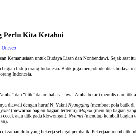
 Perlu Kita Ketahui
,
Unesco
 Kemanusiaan untuk Budaya Lisan dan Nonbendawi. Sejak saat itu, se
gian hidup orang Indonesia. Batik juga menjadi identitas budaya mas
s orang Indonesia.
amba” dan “titik” dalam bahasa Jawa. Amba berarti menulis dan titik ad
anya diawali dengan huruf N. Yakni
Nyungging
(membuat pola batik di 
yolet
(mewarnai bagian-bagian tertentu),
Mopok
(menutup bagian yang 
 cecek atau titik pada klowongan),
Nyumri
(menutup kembali bagian t
an).
di zaman dulu yang bekerja sebagai pembatik. Pekerjaan membatik ada