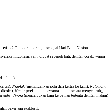
tiap 2 Oktober diperingati sebagai Hari Batik Nasional.
yarakat Indonesia yang dibuat sepenuh hati, dengan corak, warna
alah titik.
kertas),
Njaplak
(memindahkan pola dari kertas ke kain),
Nglowong
dicolet),
Ngelir
(melakukan pewarnaan kain secara menyeluruh),
ertentu),
Nyoja
(mencelupkan kain ke bagian tertentu dengan malam)
lah pekerjaan eksklusif.