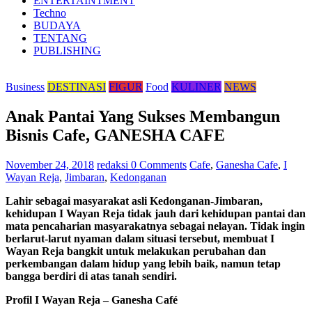
ENTERTAINTMENT
Techno
BUDAYA
TENTANG
PUBLISHING
Business
DESTINASI
FIGUR
Food
KULINER
NEWS
Anak Pantai Yang Sukses Membangun
Bisnis Cafe, GANESHA CAFE
November 24, 2018
redaksi
0 Comments
Cafe
,
Ganesha Cafe
,
I
Wayan Reja
,
Jimbaran
,
Kedonganan
Lahir sebagai masyarakat asli Kedonganan-Jimbaran,
kehidupan I Wayan Reja tidak jauh dari kehidupan pantai dan
mata pencaharian masyarakatnya sebagai nelayan. Tidak ingin
berlarut-larut nyaman dalam situasi tersebut, membuat I
Wayan Reja bangkit untuk melakukan perubahan dan
perkembangan dalam hidup yang lebih baik, namun tetap
bangga berdiri di atas tanah sendiri.
Profil I Wayan Reja – Ganesha Café